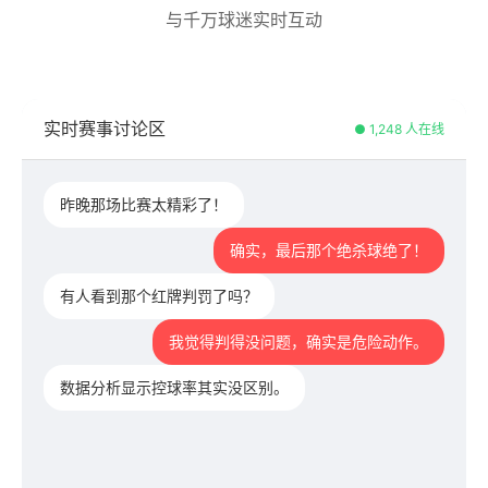
与千万球迷实时互动
实时赛事讨论区
● 1,248 人在线
昨晚那场比赛太精彩了！
确实，最后那个绝杀球绝了！
有人看到那个红牌判罚了吗？
我觉得判得没问题，确实是危险动作。
数据分析显示控球率其实没区别。