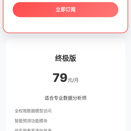
立即订阅
终极版
79
元/月
适合专业数据分析师
全权限数据模型访问
智能预测功能模块
优先观看高清信号源