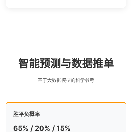
智能预测与数据推单
基于大数据模型的科学参考
胜平负概率
65% / 20% / 15%