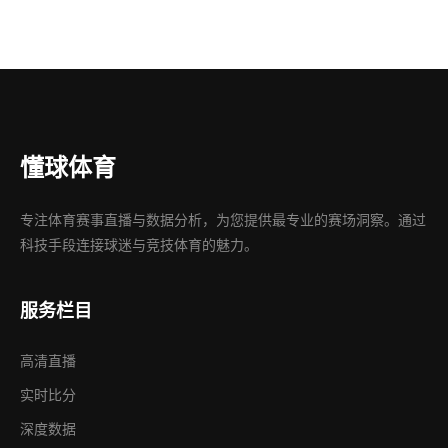
懂球体育
专注体育赛事直播与数据分析，为您提供最专业的赛场洞察。通过
科技手段连接球迷与竞技体育的魅力。
服务栏目
高清直播
实时比分
深度数据