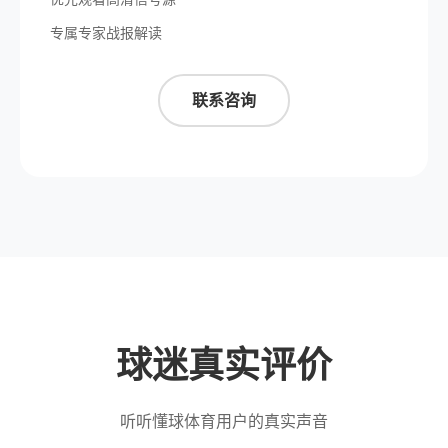
专属专家战报解读
联系咨询
球迷真实评价
听听懂球体育用户的真实声音