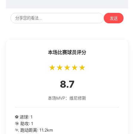
发送
本场比赛球员评分
★★★★★
8.7
本场MVP：维尼修斯
⚽ 进球: 1
🎯 助攻: 1
🏃 跑动距离: 11.2km