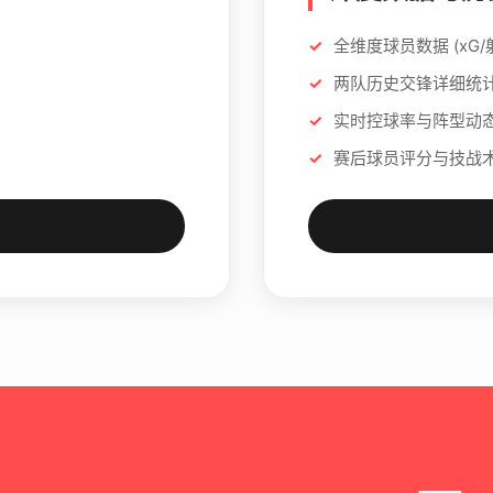
全维度球员数据 (xG/
两队历史交锋详细统
实时控球率与阵型动
赛后球员评分与技战