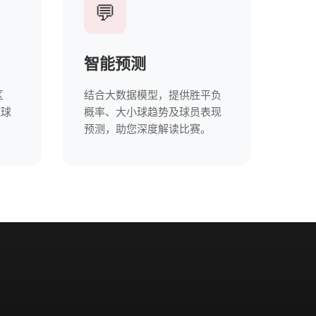
💬
智能预测
区
结合大数据模型，提供胜平负
控球
概率、大小球趋势及球员表现
。
预测，助您深度解读比赛。