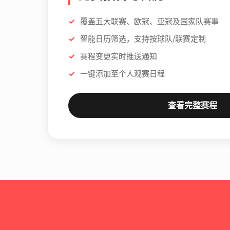
覆盖五大联赛、欧冠、亚冠及国家队赛事
智能日历筛选，支持按球队/联赛定制
赛程变更实时推送通知
一键添加至个人观赛日程
查看完整赛程