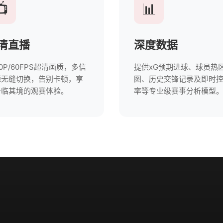
📺
📊
清直播
深度数据
80P/60FPS超清画质，多信
提供xG预期进球、球员热
源无缝切换，告别卡顿，享
图、历史交锋记录及即时
身临其境的观赛体验。
率等专业级赛事分析模型