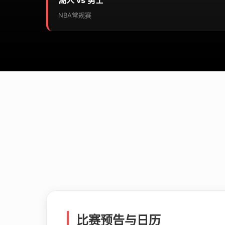
湖人 vs 勇士
NBA常规赛
比赛预告与日历