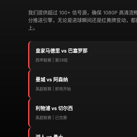
我们提供超过 100+ 信号源，确保 1080P 高清流
分推送引擎，无论是进球瞬间还是红黄牌变动，都
上。
皇家马德里 vs 巴塞罗那
西甲联赛 | 第28轮
曼城 vs 阿森纳
英超联赛 | 即将开始
利物浦 vs 切尔西
英超联赛 | 已完赛