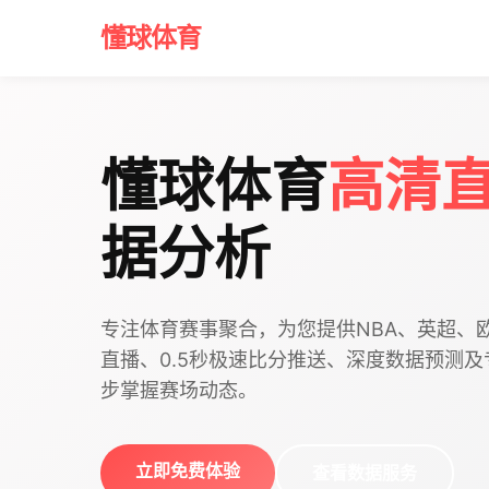
懂球体育
懂球体育
高清
据分析
专注体育赛事聚合，为您提供NBA、英超、
直播、0.5秒极速比分推送、深度数据预测
步掌握赛场动态。
立即免费体验
查看数据服务